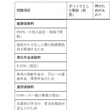
ざっくりとし
何のた
控除項目
た割合（目
めのも
安）
の？
健康保険料
約5%（※加入組合・地域で変
動）
病気やケガをした際の医療費負
担を軽減するため
厚生年金保険料
9.15%（固定）
将来の老齢年金や、万が一の遺
族年金・障害年金のため
雇用保険料
0.6%（※一般の事業の場合）
失業時の手当や、育児休業給付
金などのため