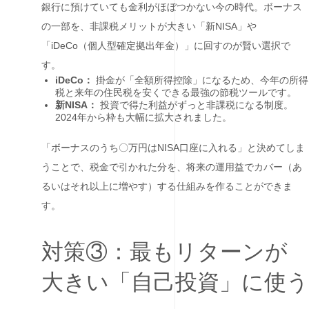
銀行に預けていても金利がほぼつかない今の時代。ボーナス
の一部を、非課税メリットが大きい「新NISA」や
「iDeCo（個人型確定拠出年金）」に回すのが賢い選択で
す。
iDeCo：
掛金が「全額所得控除」になるため、今年の所得
税と来年の住民税を安くできる最強の節税ツールです。
新NISA：
投資で得た利益がずっと非課税になる制度。
2024年から枠も大幅に拡大されました。
「ボーナスのうち〇万円はNISA口座に入れる」と決めてしま
うことで、税金で引かれた分を、将来の運用益でカバー（あ
るいはそれ以上に増やす）する仕組みを作ることができま
す。
対策③：最もリターンが
大きい「自己投資」に使う