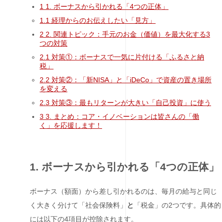
1
1. ボーナスから引かれる「4つの正体」
1.1
経理からのお伝えしたい「見方」
2
2. 関連トピック：手元のお金（価値）を最大化する3
つの対策
2.1
対策①：ボーナスで一気に片付ける「ふるさと納
税」
2.2
対策②：「新NISA」と「iDeCo」で資産の置き場所
を変える
2.3
対策③：最もリターンが大きい「自己投資」に使う
3
3. まとめ：コア・イノベーションは皆さんの「働
く」を応援します！
1. ボーナスから引かれる「4つの正体」
ボーナス（額面）から差し引かれるのは、毎月の給与と同じ
く大きく分けて「社会保険料」
と
「税金」の2つです。具体的
には以下の4項目が控除されます。